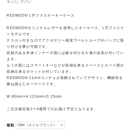
¥20,900
REDMOON L字ファスナーキーケース
REDMOONオリジナルレザーを使用したキーケース、L字ファスナ
ーモデルです。
ナスカン付きなのでアクセサリー感覚でベルトループやバッグに取
り付ける事が可能です。
収納力ある本体インナー片面には鍵を付ける６連の金具が付いてい
ます。
もう片面にはスマートキーなどが収納出来るスペースとカード類が
収納出来るポケットが付いています。
REDMOON 21mmコンチョが装飾されていてデザイン、機能性を
兼ね揃えたキーケースです。
W 80mm×H 125mm×D 25mm
ご注文確定後2〜4週間でのお届け予定となります。
種類