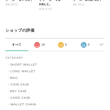
HRLC」
¥8,800
¥9,900
¥15,400
ショップの評価
すべて
16
0
0
CATEGORY
SHORT WALLET
LONG WALLET
BAG
COIN CASE
KEY CASE
CARD CASE
WALLET CHAIN