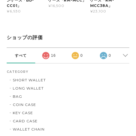
ンケース「BD-
ケース「RM-MCC」
ケース「RM-
CC01」
MCC38A」
¥16,500
¥6,930
¥23,100
ショップの評価
すべて
16
0
0
CATEGORY
SHORT WALLET
LONG WALLET
BAG
COIN CASE
KEY CASE
CARD CASE
WALLET CHAIN