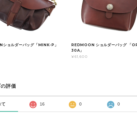
ONショルダーバッグ「MINK-P」
REDMOON ショルダーバッグ 「OR
30A」
¥61,600
プの評価
べて
16
0
0