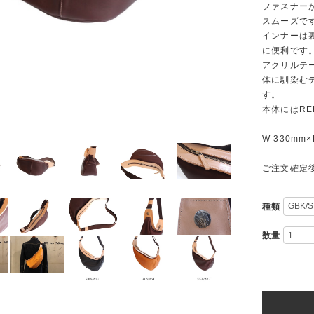
ファスナー
スムーズで
インナーは
に便利です
アクリルテ
体に馴染む
す。
本体にはRE
W 330mm×
ご注文確定
種類
数量