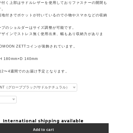
が付く上部はサドルレザーを使用しておりファスナーの開閉も
す。
裏地付きでポケットが付いているので小物やスマホなどの収納
。
ープのショルダーはサイズ調整が可能です。
デザインでストレス無く使用出来、幅もあり収納力がありま
DMOON ZETTコインが装飾されています。
H 180mm×D 140mm
後2〜4週間でのお届け予定となります。
International shipping available
Add to cart