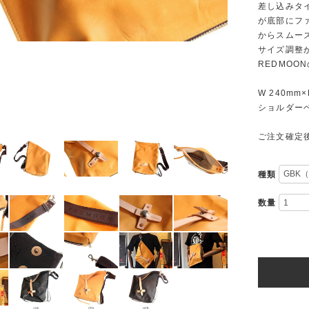
差し込みタ
が底部にフ
からスムー
サイズ調整
REDMOO
W 240mm×
ショルダーベル
ご注文確定
種類
数量