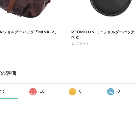
ONショルダーバッグ「MINK-P」
REDMOON ミニショルダーバッグ「
PIC」
¥47,300
プの評価
べて
16
0
0