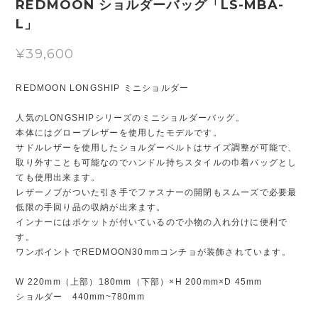
REDMOON ショルダーバッグ「LS-MBA-
L」
¥39,600
REDMOON LONGSHIP ミニショルダー
人気のLONGSHIPシリーズのミニショルダーバッグ。
本体にはグローブレザーを使用したモデルです。
サドルレザーを使用したショルダーベルトはサイズ調整が可能で、
取り外すことも可能なのでハンドル持ちスタイルの巾着バッグとし
ても使用出来ます。
レザーノブがついた引き手でファスナーの開閉もスムーズで必要最
低限の手回り品の収納が出来ます。
インナーにはポケットが付いているので小物の入れ分けに便利で
す。
ワンポイントでREDMOON30mmコンチョが装飾されています。
W 220mm（上部）180mm（下部）×H 200mm×D 45mm
ショルダー 440mm~780mm