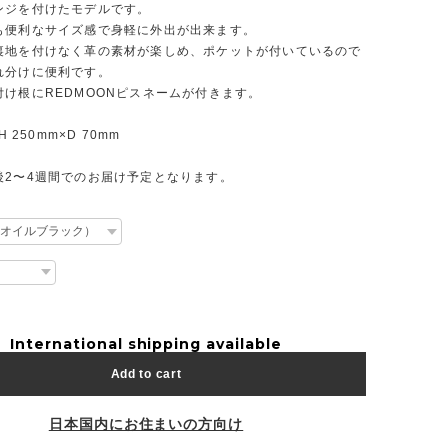
ンジを付けたモデルです。
も便利なサイズ感で身軽に外出が出来ます。
裏地を付けなく革の素材が楽しめ、ポケットが付いているので
れ分けに便利です。
付け根にREDMOONピスネームが付きます。
H 250mm×D 70mm
後2〜4週間でのお届け予定となります。
International shipping available
Add to cart
日本国内にお住まいの方向け