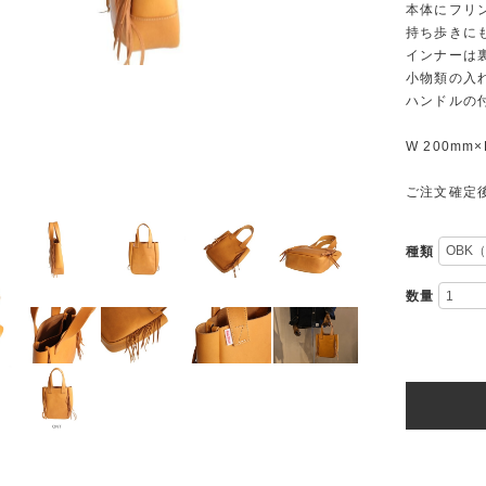
本体にフリ
持ち歩きに
インナーは
小物類の入
ハンドルの
W 200mm×
ご注文確定
種類
数量