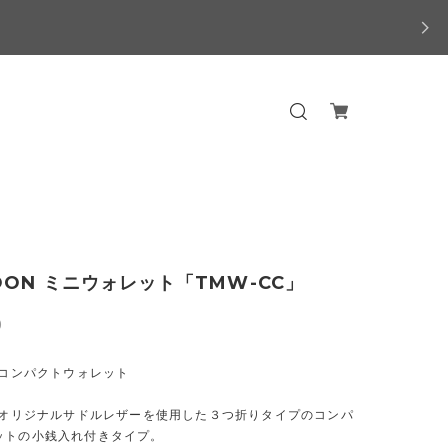
OON ミニウォレット「TMW-CC」
0
Nコンパクトウォレット
ONオリジナルサドルレザーを使用した３つ折りタイプのコンパ
ットの小銭入れ付きタイプ。