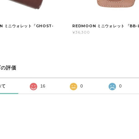
N ミニウォレット「GHOST-
REDMOON ミニウォレット 「BB-
¥36,300
プの評価
べて
16
0
0