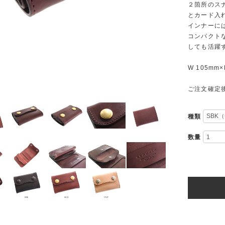
２箇所のス
とカード入
インナーには
コンパクト
しても活躍
W 105mm×
ご注文確定
種類
数量