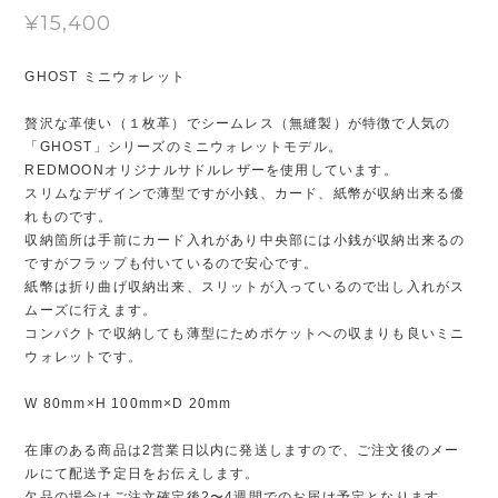
¥15,400
GHOST ミニウォレット
贅沢な革使い（１枚革）でシームレス（無縫製）が特徴で人気の
「GHOST」シリーズのミニウォレットモデル。
REDMOONオリジナルサドルレザーを使用しています。
スリムなデザインで薄型ですが小銭、カード、紙幣が収納出来る優
れものです。
収納箇所は手前にカード入れがあり中央部には小銭が収納出来るの
ですがフラップも付いているので安心です。
紙幣は折り曲げ収納出来、スリットが入っているので出し入れがス
ムーズに行えます。
コンパクトで収納しても薄型にためポケットへの収まりも良いミニ
ウォレットです。
W 80mm×H 100mm×D 20mm
在庫のある商品は2営業日以内に発送しますので、ご注文後のメー
ルにて配送予定日をお伝えします。
欠品の場合はご注文確定後2〜4週間でのお届け予定となります。