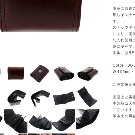
表革に真鍮
用しインナ
す。
スナップボ
にあり、両
札入れ箇所
納に便利で
本体にはRE
Color BG
W 105mm×
ご注文確定
画面上と実
本製品は天
ございます
革本来の風