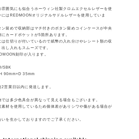
の雰囲気にも似合うホーウィン社製クロムエクセルレザーを使
ーにはREDMOONオリジナルサドルレザーを使用していま
タン留めで収納部はマチ付きのボタン留めコインケースが中央
側にカードポケットが5箇所あります。
には仕切りが付いているので紙幣の入れ分けやレシート類の収
、出し入れもスムーズです。
DMOON刻印が入ります。
D/SBK
H 90mm×D 35mm
後2営業日以内に発送します。
物では多少色具合が異なって見える場合もございます。
然素材を使用しているため個体差がありシワや傷がある場合が
。
合いを生かしておりますのでご了承ください。