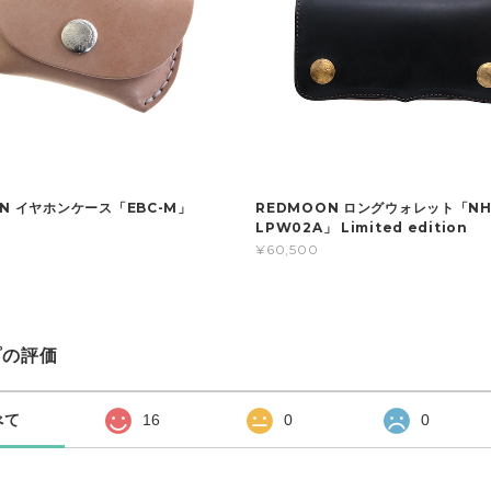
N イヤホンケース「EBC-M」
REDMOON ロングウォレット「NH
LPW02A」 Limited edition
¥60,500
プの評価
べて
16
0
0