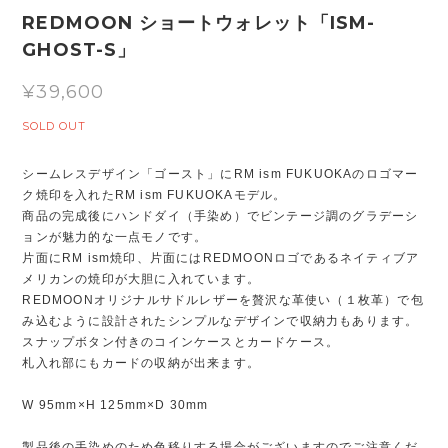
REDMOON ショートウォレット「ISM-
GHOST-S」
¥39,600
SOLD OUT
シームレスデザイン「ゴースト」にRM ism FUKUOKAのロゴマー
ク焼印を入れたRM ism FUKUOKAモデル。
商品の完成後にハンドダイ（手染め）でビンテージ調のグラデーシ
ョンが魅力的な一点モノです。
片面にRM ism焼印、片面にはREDMOONロゴであるネイティブア
メリカンの焼印が大胆に入れています。
REDMOONオリジナルサドルレザーを贅沢な革使い（１枚革）で包
み込むように設計されたシンプルなデザインで収納力もあります。
スナップボタン付きのコインケースとカードケース。
札入れ部にもカードの収納が出来ます。
W 95mm×H 125mm×D 30mm
製品後の手染めのため色移りする場合がございますのでご注意くだ