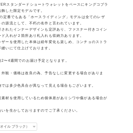
 RIVERスタンダードショートウォレットをベースにキングコブラ
装飾した限定モデルです。
ONの定番でもある「ホースライディング」モデルは全てのレザ
トの源流として、不朽の名作と言われています。
計されたインナーデザインも定評あり、ファスナー付きコイン
ード入れが２箇所あり札入れも収納力あります。
レザーを使用した本体は経年変化も楽しめ、コンチョのストラ
手縫いにて仕上げております。
後2〜4週間でのお届け予定となります。
・外観・価格は改良の為、予告なしに変更する場合がありま
物では多少色具合が異なって見える場合もございます。
然素材を使用しているため個体差がありシワや傷がある場合が
。
合いを生かしておりますのでご了承ください。