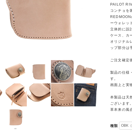
PAILOT
コンチョを
REDMO
ーウォレッ
立体的に設
ケース、カ
オリジナル
ップ部分は
ご注文確定
製品の仕様
す。
画面上と実
本製品は天
ございます
革本来の風
種類